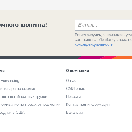
ичного шопинга!
Регистрируясь, я принимаю ус
согласие на обработку своих 
конфиденциальности
уги
О компании
 Forwarding
О нас
аз товара по ссылке
СМИ о нас
тавка негабаритных грузов
Новости
леживание почтовых отправлений
Контактная информация
редник в США
Вакансии