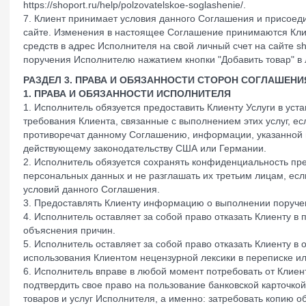
https://shoport.ru/help/polzovatelskoe-soglashenie/.
7. Клиент принимает условия данного Соглашения и присоеди
сайте. Изменения в настоящее Соглашение принимаются Кл
средств в адрес Исполнителя на свой личный счет на сайте sh
поручения Исполнителю нажатием кнопки "Добавить товар" в л
РАЗДЕЛ 3. ПРАВА И ОБЯЗАННОСТИ СТОРОН СОГЛАШЕНИ
1. ПРАВА И ОБЯЗАННОСТИ ИСПОЛНИТЕЛЯ
1. Исполнитель обязуется предоставить Клиенту Услуги в уст
требования Клиента, связанные с выполнением этих услуг, е
противоречат данному Соглашению, информации, указанной на
действующему законодательству США или Германии.
2. Исполнитель обязуется сохранять конфиденциальность п
персональных данных и не разглашать их третьим лицам, есл
условий данного Соглашения.
3. Предоставлять Клиенту информацию о выполнении поруче
4. Исполнитель оставляет за собой право отказать Клиенту в
объяснения причин.
5. Исполнитель оставляет за собой право отказать Клиенту в 
использования Клиентом нецензурной лексики в переписке и
6. Исполнитель вправе в любой момент потребовать от Клиен
подтвердить свое право на пользование банковской карточкой
товаров и услуг Исполнителя, а именно: затребовать копию 