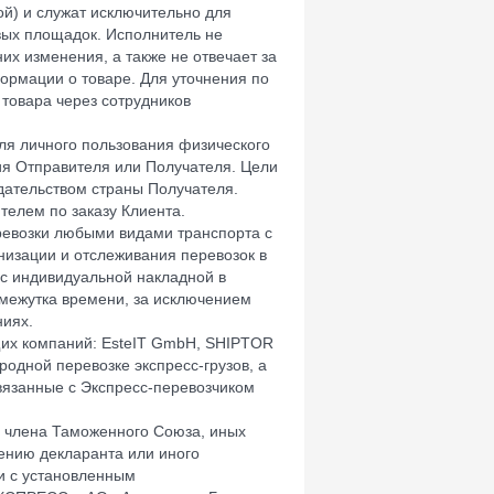
й) и служат исключительно для
вых площадок. Исполнитель не
них изменения, а также не отвечает за
ормации о товаре. Для уточнения по
 товара через сотрудников
ля личного пользования физического
ия Отправителя или Получателя. Цели
дательством страны Получателя.
телем по заказу Клиента.
еревозки любыми видами транспорта с
изации и отслеживания перевозок в
 с индивидуальной накладной в
межутка времени, за исключением
ниях.
их компаний: EsteIT GmbH, SHIPTOR
одной перевозке экспресс-грузов, а
связанные с Экспресс-перевозчиком
 члена Таможенного Союза, иных
ению декларанта или иного
и с установленным