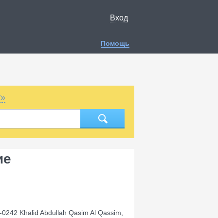
Вход
Помощь
т»
ие
242 Khalid Abdullah Qasim Al Qassim,