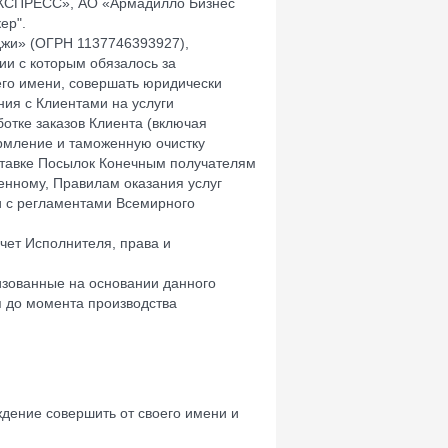
ЭКСПРЕСС», АО «Армадилло Бизнес
ер".
джи» (ОГРН 1137746393927),
ии с которым обязалось за
 его имени, совершать юридически
ия с Клиентами на услуги
отке заказов Клиента (включая
рмление и таможенную очистку
ставке Посылок Конечным получателям
енному, Правилам оказания услуг
ии с регламентами Всемирного
чет Исполнителя, права и
изованные на основании данного
 до момента производства
ждение совершить от своего имени и