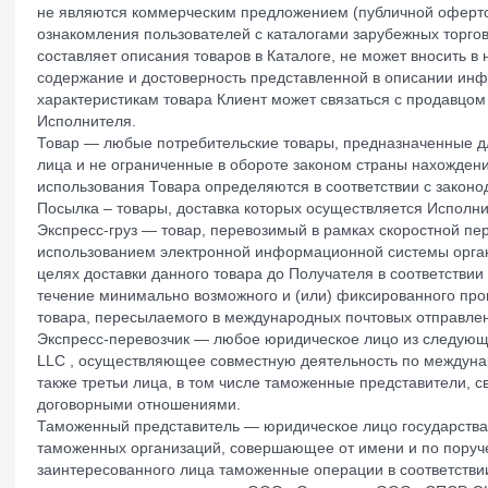
не являются коммерческим предложением (публичной оферто
ознакомления пользователей с каталогами зарубежных торго
составляет описания товаров в Каталоге, не может вносить в 
содержание и достоверность представленной в описании инф
характеристикам товара Клиент может связаться с продавцом
Исполнителя.
Товар — любые потребительские товары, предназначенные д
лица и не ограниченные в обороте законом страны нахожден
использования Товара определяются в соответствии с законо
Посылка – товары, доставка которых осуществляется Исполни
Экспресс-груз — товар, перевозимый в рамках скоростной п
использованием электронной информационной системы орган
целях доставки данного товара до Получателя в соответствии
течение минимально возможного и (или) фиксированного про
товара, пересылаемого в международных почтовых отправле
Экспресс-перевозчик — любое юридическое лицо из следующ
LLC , осуществляющее совместную деятельность по междунар
также третьи лица, в том числе таможенные представители, 
договорными отношениями.
Таможенный представитель — юридическое лицо государства
таможенных организаций, совершающее от имени и по поруч
заинтересованного лица таможенные операции в соответстви