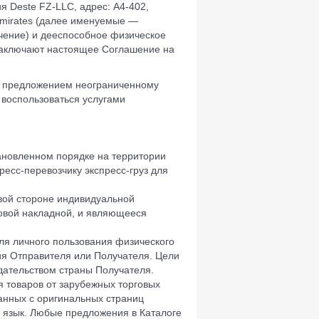
ия Deste FZ-LLC, адрес: A4-402,
b Emirates (далее именуемые —
ачение) и дееспособное физическое
, заключают настоящее Соглашение на
 предложением неограниченному
 воспользоваться услугами
ановленном порядке на территории
есс-перевозчику экспресс-груз для
вой стороне индивидуальной
овой накладной, и являющееся
ля личного пользования физического
ия Отправителя или Получателя. Цели
дательством страны Получателя.
 товаров от зарубежных торговых
анных с оригинальных страниц
й язык. Любые предложения в Каталоге