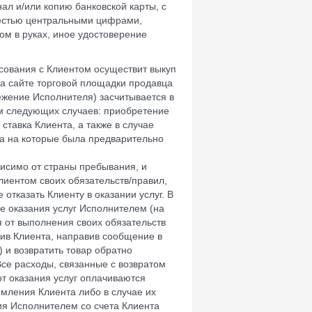
нал и/или копию банковской карты, с
шестью центральными цифрами,
ом в руках, иное удостоверение
асования с Клиентом осуществит выкуп
на сайте торговой площадки продавца
режение Исполнителя) засчитывается в
ем следующих случаев: приобретение
ставка Клиента, а также в случае
а на которые была предварительно
висимо от страны пребывания, и
лиентом своих обязательств/правил,
тказать Клиенту в оказании услуг. В
е оказания услуг Исполнителем (на
я от выполнения своих обязательств
ив Клиента, направив сообщение в
 и возвратить товар обратно
Все расходы, связанные с возвратом
от оказания услуг оплачиваются
омления Клиента либо в случае их
я Исполнителем со счета Клиента