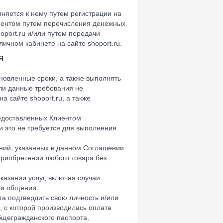
няется к нему путем регистрации на
иентом путем перечисления денежных
oport.ru и/или путем передачи
ичном кабинете на сайте shoport.ru.
Я
ановленные сроки, а также выполнять
сли данные требования не
 сайте shoport.ru, а также
редоставленных Клиентом
и это не требуется для выполнения
ний, указанных в данном Соглашении.
 приобретении любого товара без
оказании услуг, включая случаи
ли общении.
та подтвердить свою личность и/или
, с которой производилась оплата
общегражданского паспорта,