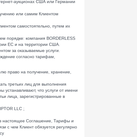
нтернет-аукционах США или Германии
ручению или самим Клиентом
лиентом самостоятельно, путем их
ющем порядке: компания BORDERLESS
рии ЕС и на территории США.
нтом за оказываемые услуги.
раждение согласно тарифам,
елю право на получение, хранение,
кать третьих лиц для выполнения
ы устанавливают, что услуги от имени
тьи лица, зарегистрированные в
IPTOR LLC ;
я в настоящее Соглашение, Тарифы и
язи с чем Клиент обязуется регулярно
су