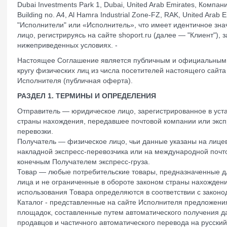
Dubai Investments Park 1, Dubai, United Arab Emirates, Компан
Building no. A4, Al Hamra Industrial Zone-FZ, RAK, United Ara
"Исполнители" или «Исполнитель», что имеет идентичное зн
лицо, регистрируясь на сайте shoport.ru (далее — "Клиент")
нижеприведенных условиях. -
Настоящее Соглашение является публичным и официальным
кругу физических лиц из числа посетителей настоящего сайта
Исполнителя (публичная оферта).
РАЗДЕЛ 1. ТЕРМИНЫ И ОПРЕДЕЛЕНИЯ
Отправитель — юридическое лицо, зарегистрированное в уст
страны нахождения, передавшее почтовой компании или экспр
перевозки.
Получатель — физическое лицо, чьи данные указаны на лице
накладной экспресс-перевозчика или на международной почт
конечным Получателем экспресс-груза.
Товар — любые потребительские товары, предназначенные д
лица и не ограниченные в обороте законом страны нахожден
использования Товара определяются в соответствии с законо
Каталог - представленные на сайте Исполнителя предложения
площадок, составленные путем автоматического получения д
продавцов и частичного автоматического перевода на русски