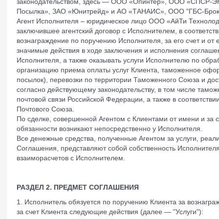
законодательством, здесь — ООО «Опинтер», ООО «СПСР-
Посылка», ЗАО «Юнитрейд» и АО «ТАНАИС», ООО "ГБС-Брок
Агент Исполнителя – юридическое лицо ООО «АйТи Техноло
заключившее агентский договор с Исполнителем, в соответств
вознаграждение по поручению Исполнителя, за его счет и от
значимые действия в ходе заключения и исполнения соглашен
Исполнителя, а также оказывать услуги Исполнителю по обраб
организацию приема оплаты услуг Клиента, таможенное офо
посылок), перевозки по территории Таможенного Союза и до
согласно действующему законодательству, в том числе тамож
почтовой связи Российской Федерации, а также в соответств
Почтового Союза.
По сделке, совершенной Агентом с Клиентами от имени и за с
обязанности возникают непосредственно у Исполнителя.
Все денежные средства, полученные Агентом за услуги, реал
Соглашения, представляют собой собственность Исполнителя
взаиморасчетов с Исполнителем.
РАЗДЕЛ 2. ПРЕДМЕТ СОГЛАШЕНИЯ
1. Исполнитель обязуется по поручению Клиента за вознагра
за счет Клиента следующие действия (далее — "Услуги"):