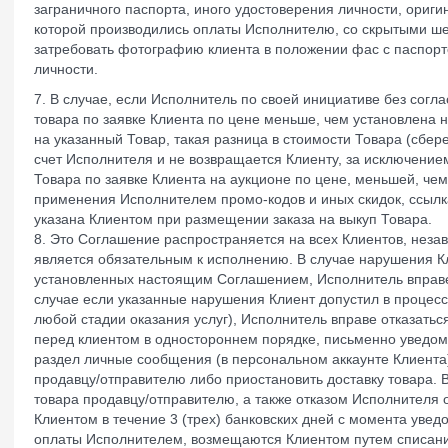
заграничного паспорта, иного удостоверения личности, ориги
которой производились оплаты Исполнителю, со скрытыми 
затребовать фотографию клиента в положении фас с паспорт
личности.
7. В случае, если Исполнитель по своей инициативе без согл
товара по заявке Клиента по цене меньше, чем установлена 
на указанный Товар, такая разница в стоимости Товара (сбе
счет Исполнителя и не возвращается Клиенту, за исключени
Товара по заявке Клиента на аукционе по цене, меньшей, чем 
применения Исполнителем промо-кодов и иных скидок, ссылк
указана Клиентом при размещении заказа на выкуп Товара.
8. Это Соглашение распространяется на всех Клиентов, неза
является обязательным к исполнению. В случае нарушения К
установленных настоящим Соглашением, Исполнитель вправе о
случае если указанные нарушения Клиент допустил в процесс
любой стадии оказания услуг), Исполнитель вправе отказатьс
перед клиентом в одностороннем порядке, письменно уведом
раздел личные сообщения (в персональном аккаунте Клиента)
продавцу/отправителю либо приостановить доставку товара. 
товара продавцу/отправителю, а также отказом Исполнителя 
Клиентом в течение 3 (трех) банковских дней с момента увед
оплаты Исполнителем, возмещаются Клиентом путем списани