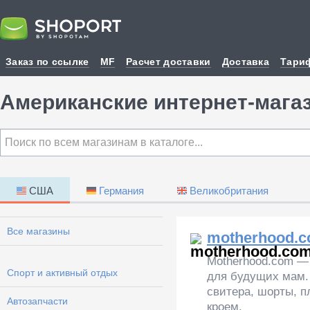
Заказ по ссылке
MF
Расчет доставки
Доставка
Тари
Американские интернет-мага
США
Германия
Великобритания
Все магазины
motherhood.
Motherhood.com —
Cпорт и активный отдых
для будущих мам.
свитера, шорты, п
Автозапчасти
кроем.